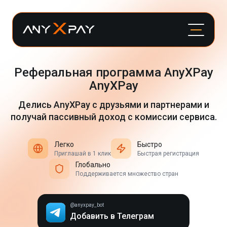
Реферальная программа AnyXPay
AnyXPay
Делись AnyXPay с друзьями и партнерами и
получай пассивный доход с комиссии сервиса.
Легко
Быстро
Приглашай в 1 клик
Быстрая регистрация
Глобально
Поддерживается множество стран
@anyxpay_bot
Добавить в Телеграм