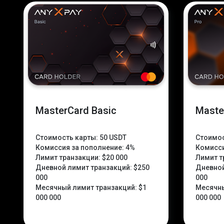
MasterCard Basic
Maste
Стоимость карты:
50 USDT
Стоимос
Комиссия за пополнение:
4%
Комисси
Лимит транзакции:
$20 000
Лимит т
Дневной лимит транзакций:
$250
Дневной
000
000
Месячный лимит транзакций:
$1
Месячны
000 000
000 000