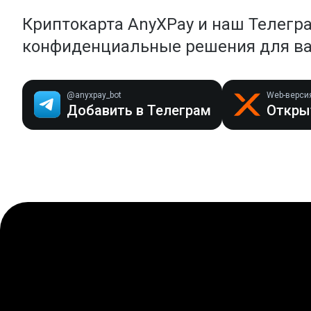
Криптокарта AnyXPay и наш Телегр
конфиденциальные решения для в
@anyxpay_bot
Web-верси
Добавить в Телеграм
Открыт