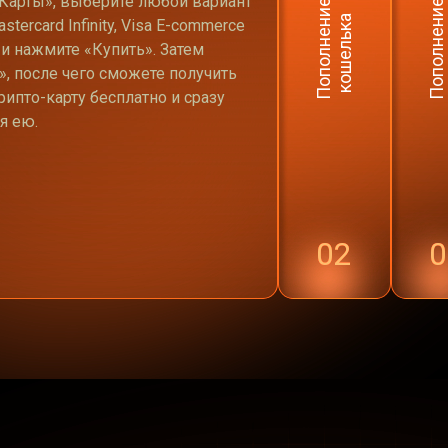
«Карты», выберите любой вариант
П
о
п
о
л
н
е
н
и
е
к
о
ш
е
л
ь
к
П
о
п
о
л
н
е
н
и
е
к
а
р
т
а
stercard Infinity, Visa E-commerce
 и нажмите «Купить». Затем
, после чего сможете получить
ипто-карту бесплатно и сразу
я ею.
02
0