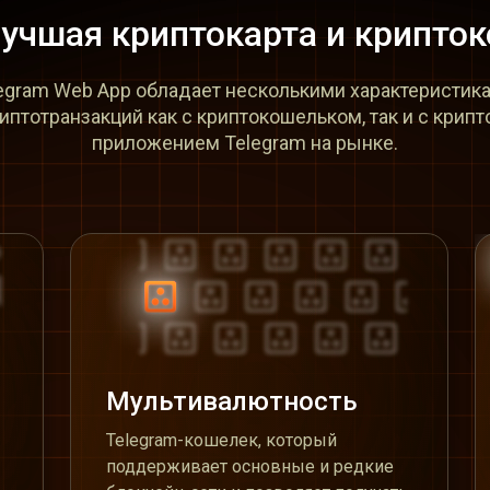
лучшая криптокарта и крипток
egram Web App обладает несколькими характеристика
тотрaнзакций как с криптокошельком, так и с крипт
приложением Telegram на рынке.
Мультивалютность
Telegram-кошелек, который
поддерживает основные и редкие