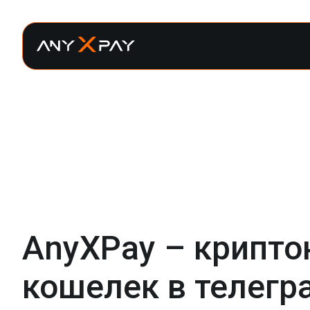
AnyXPay – крипток
кошелек в телегр