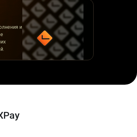
олнения и
же
ших
й.
XPay