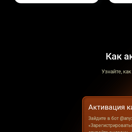
Как а
Узнайте, ка
Активация к
Зайдите в бот @any
«Зарегистрировать