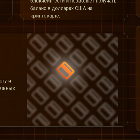
блокчейн-сети и позволяет получать
баланс в долларах США на
криптокарте.
рту и
нежных