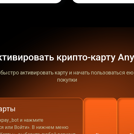
ктивировать крипто-карту An
к быстро активировать карту и начать пользоваться ею
покупки
арты
xpay_bot и нажмите
ся или Войти». В нижнем меню