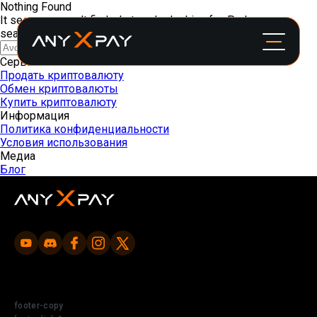
Nothing Found
It seems we can’t find what you’re looking for. Perhaps
searching can help.
Αναζήτηση
για:
Сервисы
Продать криптовалюту
Обмен криптовалюты
Купить криптовалюту
Информация
Политика конфиденциальности
Условия использования
Медиа
Блог
footer-copy